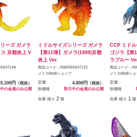
リーズ ガメラ
ミドルサイズシリーズ ガメラ
CCP ミド
ス 京都炎上 V
【第11弾】ガメラ(1999)京都
ゴジラ【第1
炎上 Ver.
ラブルー Ver
5647149
商品コード：4580565647132
商品コード：4580
メトロBtoBショップ
メトロBtoBシ
5,100円
定価
4,800円
定価
（税抜）
（税抜）
中の会員のみ公開
卸価格
取引中の会員のみ公開
卸価格
2
1
在庫 残り
個
在庫 残り
個