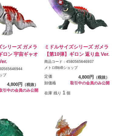
ズシリーズ ガメラ
ミドルサイズシリーズ ガメラ
ギロン 宇宙ギャオ
【第10弾】ギロン 返り血 Ver.
er.
商品コード：4580565646937
メトロBtoBショップ
565646944
ョップ
定価
4,800円
（税抜）
卸価格
取引中の会員のみ公開
4,800円
（税抜）
取引中の会員のみ公開
1
在庫 残り
個