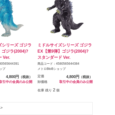
ズシリーズ ゴジラ
ミドルサイズシリーズ ゴジラ
ゴジラ(2004)?
EX【第9弾】ゴジラ(2004)?
Ver.
スタンダード Ver.
565644391
商品コード：4580565644384
ョップ
メトロBtoBショップ
4,800円
定価
4,800円
（税抜）
（税抜）
取引中の会員のみ公開
卸価格
取引中の会員のみ公開
2
在庫 残り
個
へ