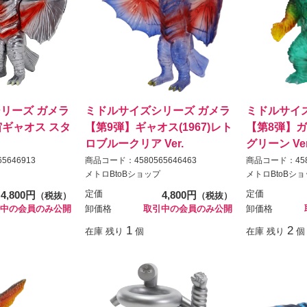
リーズ ガメラ
ミドルサイズシリーズ ガメラ
ミドルサイ
宙ギャオス スタ
【第9弾】ギャオス(1967)レト
【第8弾】ガメ
ロブルークリア Ver.
グリーン Ver
5646913
商品コード：4580565646463
商品コード：4580
メトロBtoBショップ
メトロBtoBシ
4,800円
定価
4,800円
定価
（税抜）
（税抜）
中の会員のみ公開
卸価格
取引中の会員のみ公開
卸価格
1
2
在庫 残り
個
在庫 残り
個