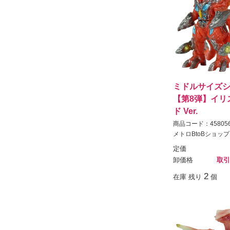
ミドルサイズシ
【第8弾】イリ
ド Ver.
商品コード：458056
メトロBtoBショップ
定価
卸価格
取引
2
在庫 残り
個