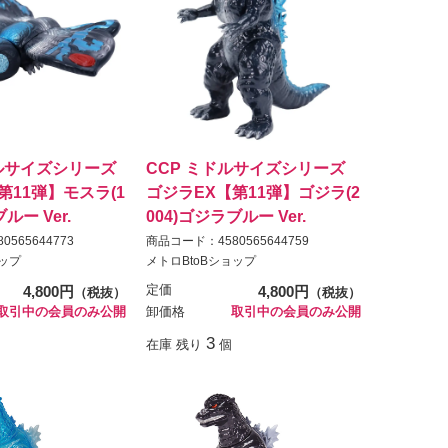
ルサイズシリーズ
CCP ミドルサイズシリーズ
第11弾】モスラ(1
ゴジラEX【第11弾】ゴジラ(2
ルー Ver.
004)ゴジラブルー Ver.
565644773
商品コード：4580565644759
ョップ
メトロBtoBショップ
4,800円
定価
4,800円
（税抜）
（税抜）
取引中の会員のみ公開
卸価格
取引中の会員のみ公開
3
在庫 残り
個