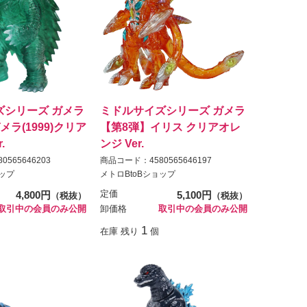
ズシリーズ ガメラ
ミドルサイズシリーズ ガメラ
ラ(1999)クリア
【第8弾】イリス クリアオレ
.
ンジ Ver.
565646203
商品コード：4580565646197
ョップ
メトロBtoBショップ
4,800円
定価
5,100円
（税抜）
（税抜）
取引中の会員のみ公開
卸価格
取引中の会員のみ公開
1
在庫 残り
個