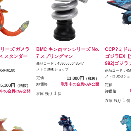
リーズ ガメラ
BMC キン肉マンシリーズ No.
CCP?ミド
ス スタンダー
7 スプリングマン
ゴジラEX【
992)ゴジラブ
商品コード：4580565643547
メトロBtoBショップ
5646180
商品コード：4580
メトロBtoBシ
定価
11,000円
（税抜）
卸価格
取引中の会員のみ公開
5,100円
定価
（税抜）
中の会員のみ公開
卸価格
1
在庫 残り
個
1
在庫 残り
個