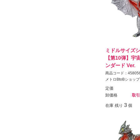
ミドルサイズシ
【第10弾】宇
ンダード Ver.
商品コード：458056
メトロBtoBショップ
定価
卸価格
取引
3
在庫 残り
個