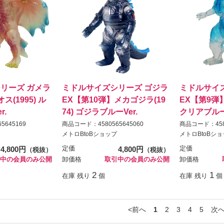
リーズ ガメラ
ミドルサイズシリーズ ゴジラ
ミドルサイ
(1995) ル
EX【第10弾】メカゴジラ(19
EX【第9弾】
r.
74) ゴジラブルーVer.
クリアブルー 
5645169
商品コード：4580565645060
商品コード：4580
メトロBtoBショップ
メトロBtoBシ
4,800円
定価
4,800円
定価
（税抜）
（税抜）
中の会員のみ公開
卸価格
取引中の会員のみ公開
卸価格
2
1
在庫 残り
個
在庫 残り
個
前へ
1
2
3
4
5
次