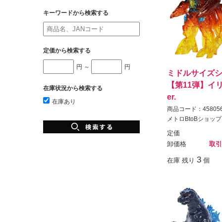
キーワードから検索する
定価から検索する
円 ～
円
ミドルサイズシ
【第11弾】イリ
在庫状況から検索する
er.
在庫あり
商品コード：458056
メトロBtoBショップ
定価
卸価格
取引
3
在庫 残り
個