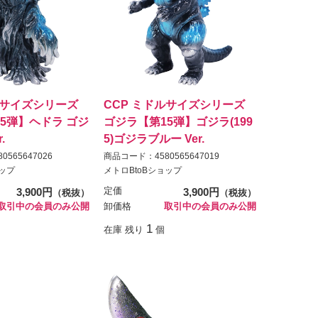
ルサイズシリーズ
CCP ミドルサイズシリーズ
5弾】ヘドラ ゴジ
ゴジラ【第15弾】ゴジラ(199
.
5)ゴジラブルー Ver.
565647026
商品コード：4580565647019
ョップ
メトロBtoBショップ
3,900円
定価
3,900円
（税抜）
（税抜）
取引中の会員のみ公開
卸価格
取引中の会員のみ公開
1
在庫 残り
個