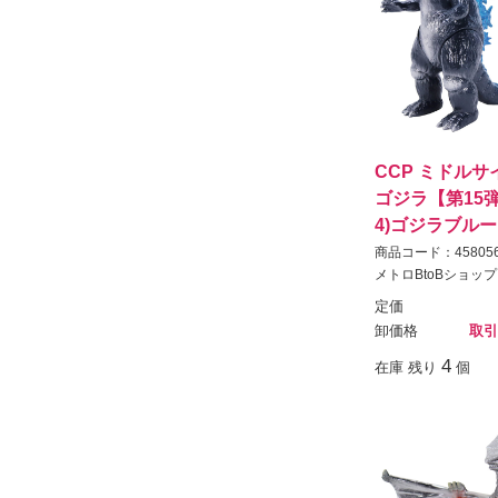
CCP ミドル
ゴジラ【第15弾
4)ゴジラブルー V
商品コード：458056
メトロBtoBショップ
定価
卸価格
取引
4
在庫 残り
個