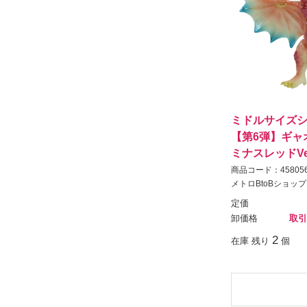
ミドルサイズシ
【第6弾】ギャオス
ミナスレッドVe
商品コード：458056
メトロBtoBショップ
定価
卸価格
取引
2
在庫 残り
個