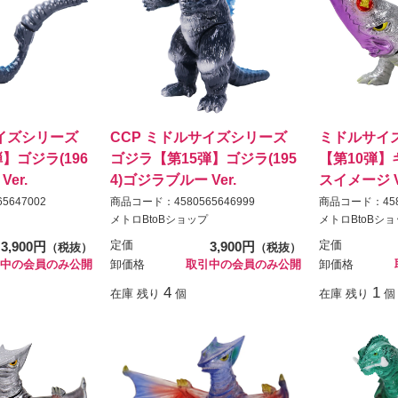
サイズシリーズ
CCP ミドルサイズシリーズ
ミドルサイ
】ゴジラ(196
ゴジラ【第15弾】ゴジラ(195
【第10弾】
er.
4)ゴジラブルー Ver.
スイメージ V
5647002
商品コード：4580565646999
商品コード：4580
メトロBtoBショップ
メトロBtoBシ
3,900円
定価
3,900円
定価
（税抜）
（税抜）
中の会員のみ公開
卸価格
取引中の会員のみ公開
卸価格
4
1
在庫 残り
個
在庫 残り
個