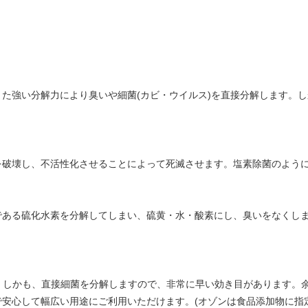
た強い分解力により臭いや細菌(カビ・ウイルス)を直接分解します。
を破壊し、不活性化させることによって死滅させます。塩素除菌のよう
である硫化水素を分解してしまい、硫黄・水・酸素にし、臭いをなくし
。しかも、直接細菌を分解しますので、非常に早い効き目があります。
安心して幅広い用途にご利用いただけます。(オゾンは食品添加物に指