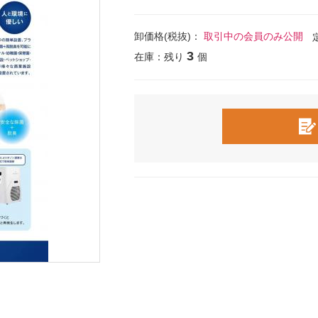
卸価格(税抜)：
取引中の会員のみ公開
3
在庫：残り
個