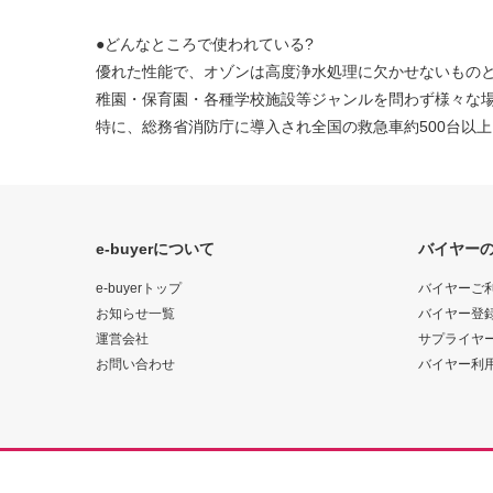
●どんなところで使われている?
優れた性能で、オゾンは高度浄水処理に欠かせないもの
稚園・保育園・各種学校施設等ジャンルを問わず様々な
特に、総務省消防庁に導入され全国の救急車約500台以上に
e-buyerについて
バイヤー
e-buyerトップ
バイヤーご
お知らせ一覧
バイヤー登
運営会社
サプライヤ
お問い合わせ
バイヤー利