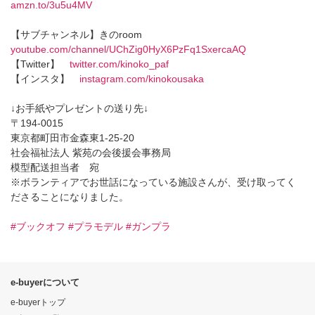
amzn.to/3u5u4MV
【サブチャンネル】きのroom
youtube.com/channel/UChZig0HyX6PzFq1SxercaAQ
【Twitter】
twitter.com/kinoko_paf
【インスタ】
instagram.com/kinokousaka
↓お手紙やプレゼントの送り先↓
〒194-0015
東京都町田市金森東1-25-20
社会福祉法人 紫苑の会後援会事務局
模型配送担当者 宛
※ボランティアでお世話になっている施設さんが、受け取ってく
ださることになりました。
#ブックオフ
#プラモデル
#ガンプラ
e-buyerについて
e-buyerトップ