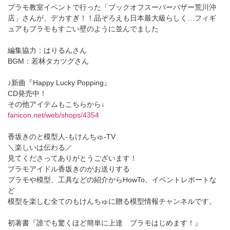
プラモ教室イベントで行った「ブックオフスーパーバザー荒川沖
店」さんが、デカすぎ！！品ぞろえも日本最大級らしく…フィギ
ュアもプラモもすごい壁のように並んでました
編集協力：はりるんさん
BGM：若林タカツグさん
♪新曲『Happy Lucky Popping』
CD発売中！
その他アイテムもこちらから↓
fanicon.net/web/shops/4354
香坂きのと模型人‐もけんちゅ‐TV
＼楽しいは伝わる／
見てくださってありがとうございます！
プラモアイドル香坂きのがお送りする
プラモや模型、工具などの紹介からHowTo、イベントレポートな
ど
模型を楽しむ全てのもけんちゅに贈る模型情報チャンネルです。
初著書『誰でも驚くほど簡単に上達 プラモはじめます！』