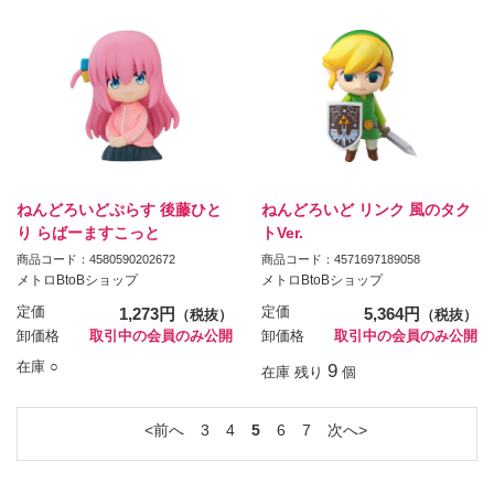
ねんどろいどぷらす 後藤ひと
ねんどろいど リンク 風のタク
り らばーますこっと
トVer.
商品コード：4580590202672
商品コード：4571697189058
メトロBtoBショップ
メトロBtoBショップ
定価
1,273円
定価
5,364円
（税抜）
（税抜）
卸価格
取引中の会員のみ公開
卸価格
取引中の会員のみ公開
在庫 ○
9
在庫 残り
個
前へ
3
4
5
6
7
次へ