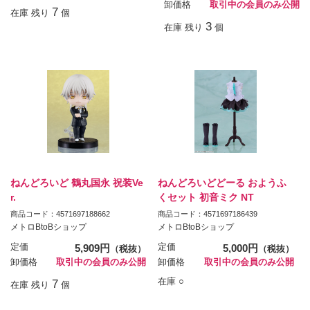
卸価格
取引中の会員のみ公開
7
在庫 残り
個
3
在庫 残り
個
ねんどろいど 鶴丸国永 祝装Ve
ねんどろいどどーる おようふ
r.
くセット 初音ミク NT
商品コード：4571697188662
商品コード：4571697186439
メトロBtoBショップ
メトロBtoBショップ
定価
5,909円
定価
5,000円
（税抜）
（税抜）
卸価格
取引中の会員のみ公開
卸価格
取引中の会員のみ公開
在庫 ○
7
在庫 残り
個