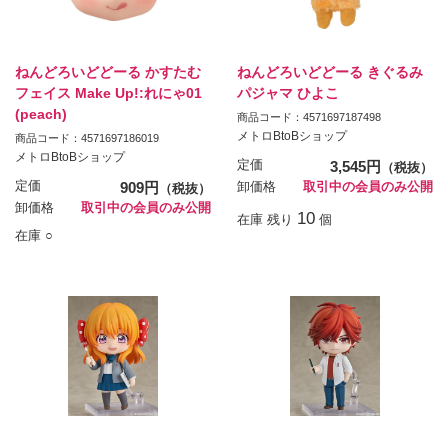
ねんどろいどどーる かすたむ
ねんどろいどどーる きぐるみ
フェイス Make Up!:れにゃ01
パジャマ ひよこ
(peach)
商品コード：4571697187498
メトロBtoBショップ
商品コード：4571697186019
メトロBtoBショップ
定価
3,545円
（税抜）
定価
909円
卸価格
取引中の会員のみ公開
（税抜）
卸価格
取引中の会員のみ公開
10
在庫 残り
個
在庫 ○