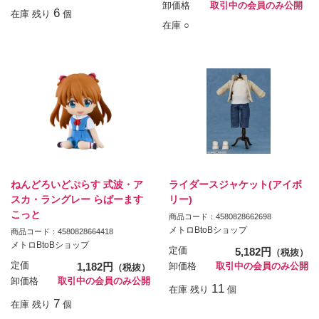
卸価格
取引中の会員のみ公開
6
在庫 残り
個
在庫 ○
ねんどろいどぷらす 式波・ア
ライダースジャケット(アイボ
スカ・ラングレー らばーます
リー)
こっと
商品コード：4580828662698
メトロBtoBショップ
商品コード：4580828664418
メトロBtoBショップ
定価
5,182円
（税抜）
定価
1,182円
卸価格
取引中の会員のみ公開
（税抜）
卸価格
取引中の会員のみ公開
11
在庫 残り
個
7
在庫 残り
個