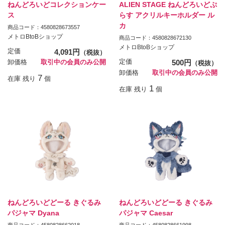
ねんどろいどコレクションケー
ALIEN STAGE ねんどろいどぷ
ス
らす アクリルキーホルダー ル
カ
商品コード：4580828673557
メトロBtoBショップ
商品コード：4580828672130
メトロBtoBショップ
定価
4,091円
（税抜）
定価
500円
卸価格
取引中の会員のみ公開
（税抜）
卸価格
取引中の会員のみ公開
7
在庫 残り
個
1
在庫 残り
個
ねんどろいどどーる きぐるみ
ねんどろいどどーる きぐるみ
パジャマ Dyana
パジャマ Caesar
商品コード：4580828662018
商品コード：4580828661998