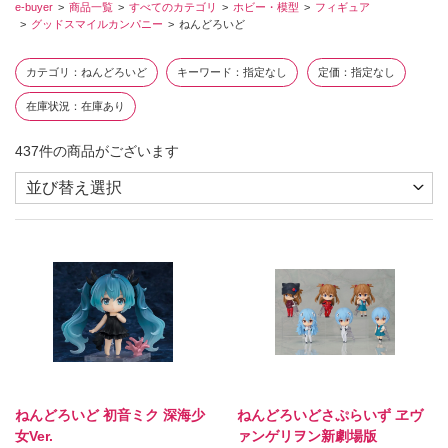
e-buyer
商品一覧
すべてのカテゴリ
ホビー・模型
フィギュア
グッドスマイルカンパニー
ねんどろいど
カテゴリ
ねんどろいど
キーワード
指定なし
定価
指定なし
在庫状況
在庫あり
437
件の商品がございます
ねんどろいど 初音ミク 深海少
ねんどろいどさぷらいず ヱヴ
女Ver.
ァンゲリヲン新劇場版