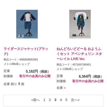
ライダースジャケット(ブラッ
ねんどろいどどーる おようふ
ク)
くセット アベンチュリン スタ
ーレイル LIVE Ver.
商品コード：4580828662681
メトロBtoBショップ
商品コード：4571697180451
メトロBtoBショップ
定価
5,182円
（税抜）
定価
6,364円
卸価格
取引中の会員のみ公開
（税抜）
卸価格
取引中の会員のみ公開
4
在庫 残り
個
在庫 ○
前へ
1
2
3
4
5
次へ