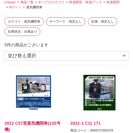
e-buyer
商品一覧
すべてのカテゴリ
鉄道模型・鉄道グッズ
鉄道模型
Nゲージ
蒸気機関車
カテゴリ
蒸気機関車
キーワード
指定なし
定価
指定なし
在庫状況
在庫あり
5
件の商品がございます
2012 C57形蒸気機関車(135号
2021-1 C11 171
機)
商品コード：4949727693378