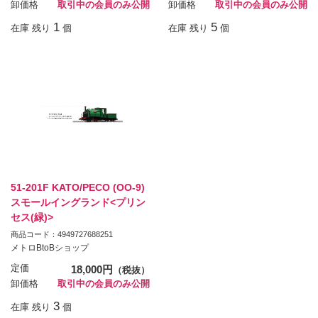
卸価格
取引中の会員のみ公開
卸価格
取引中の会員のみ公開
1
5
在庫 残り
個
在庫 残り
個
51-201F KATO/PECO (OO-9)
スモールイングランド<プリン
セス(緑)>
商品コード：4949727688251
メトロBtoBショップ
定価
18,000円
（税抜）
卸価格
取引中の会員のみ公開
3
在庫 残り
個