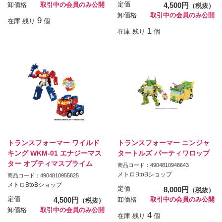
定価
4,500円
卸価格
取引中の会員のみ公開
（税抜）
卸価格
取引中の会員のみ公開
9
在庫 残り
個
1
在庫 残り
個
トランスフォーマー ワイルド
トランスフォーマー ニンジャ
キング WKM-01 エナジーマス
タートルズ パーティワロップ
ター オプティマスプライム
商品コード：4904810948643
メトロBtoBショップ
商品コード：4904810955825
メトロBtoBショップ
定価
8,000円
（税抜）
定価
4,500円
卸価格
取引中の会員のみ公開
（税抜）
卸価格
取引中の会員のみ公開
4
在庫 残り
個