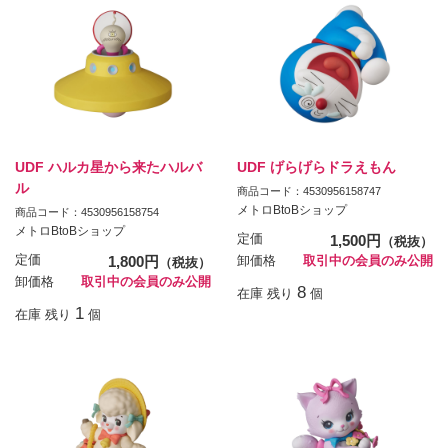
UDF ハルカ星から来たハルバ
UDF げらげらドラえもん
ル
商品コード：4530956158747
メトロBtoBショップ
商品コード：4530956158754
メトロBtoBショップ
定価
1,500円
（税抜）
定価
1,800円
卸価格
取引中の会員のみ公開
（税抜）
卸価格
取引中の会員のみ公開
8
在庫 残り
個
1
在庫 残り
個