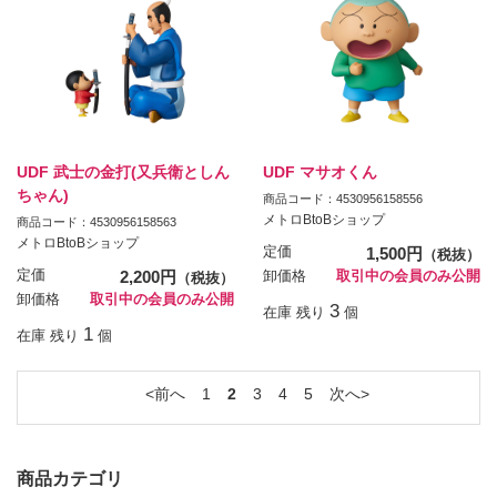
UDF 武士の金打(又兵衛としん
UDF マサオくん
ちゃん)
商品コード：4530956158556
メトロBtoBショップ
商品コード：4530956158563
メトロBtoBショップ
定価
1,500円
（税抜）
定価
2,200円
卸価格
取引中の会員のみ公開
（税抜）
卸価格
取引中の会員のみ公開
3
在庫 残り
個
1
在庫 残り
個
前へ
1
2
3
4
5
次へ
商品カテゴリ