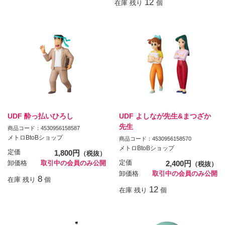
12
在庫 残り
個
UDF 酔っ払いひろし
UDF よしなが先生&まつざか
先生
商品コード：4530956158587
メトロBtoBショップ
商品コード：4530956158570
メトロBtoBショップ
定価
1,800円
（税抜）
定価
2,400円
卸価格
取引中の会員のみ公開
（税抜）
卸価格
取引中の会員のみ公開
8
在庫 残り
個
12
在庫 残り
個