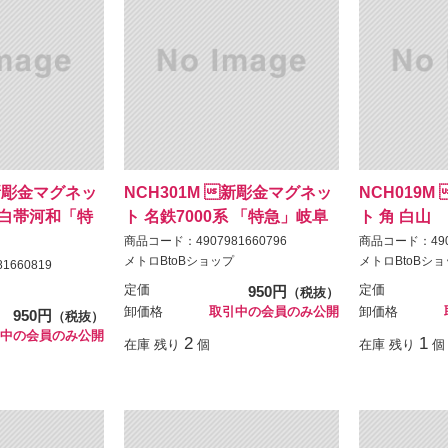
新彫金マグネッ
NCH301M 新彫金マグネッ
NCH019
系 白帯河和「特
ト 名鉄7000系 「特急」岐阜
ト 角 白山
商品コード：4907981660796
商品コード：4907
メトロBtoBショップ
メトロBtoBシ
1660819
定価
950円
定価
（税抜）
卸価格
取引中の会員のみ公開
卸価格
950円
（税抜）
中の会員のみ公開
2
1
在庫 残り
個
在庫 残り
個