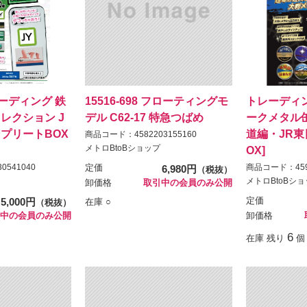
トレーディング 鉄
15516-698 フローティングモ
トレーディ
レクション J
デル C62-17 特急つばめ
ークメタル缶
ンプリートBOX
道編・JR東
商品コード：4582203155160
メトロBtoBショップ
OX]
0541040
商品コード：4595
定価
6,980円
（税抜）
メトロBtoBシ
卸価格
取引中の会員のみ公開
5,000円
定価
在庫 ○
（税抜）
中の会員のみ公開
卸価格
6
在庫 残り
個