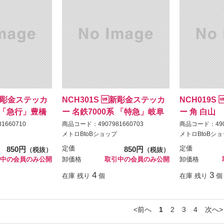
新彫金ステッカ
NCH301S 新彫金ステッカ
NCH019
系 「急行」豊橋
ー 名鉄7000系 「特急」岐阜
ー 角 白山
1660710
商品コード：4907981660703
商品コード：4907
メトロBtoBショップ
メトロBtoBシ
850円
定価
850円
定価
（税抜）
（税抜）
中の会員のみ公開
卸価格
取引中の会員のみ公開
卸価格
4
3
在庫 残り
個
在庫 残り
個
前へ
1
2
3
4
次へ