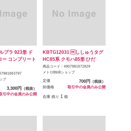
プルプラ 923形 ド
KBTG12031 ししゅうタグ
ロー コンプリート
HC85系 クモハ85形 ひだ
商品コード：4907981672829
メトロBtoBショップ
981663797
ョップ
定価
700円
（税抜）
卸価格
取引中の会員のみ公開
3,300円
（税抜）
取引中の会員のみ公開
1
在庫 残り
個