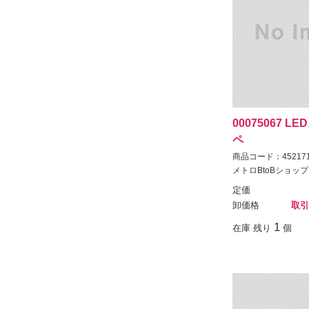
00075067 
ペ
商品コード：452171
メトロBtoBショップ
定価
卸価格
取引
1
在庫 残り
個