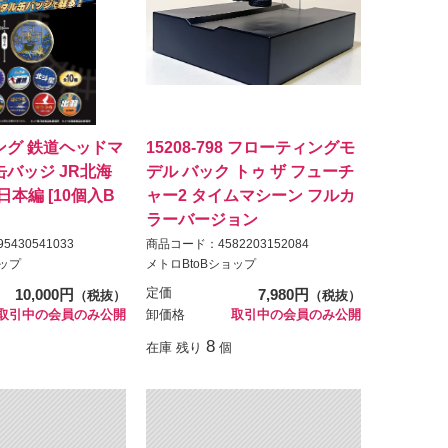
ング 鉄道ヘッドマ
15208-798 フローティングモ
バッジ JR北海
デル バック トゥ ザ フューチ
日本編 [10個入B
ャー2 タイムマシーン フルカ
ラーバージョン
430541033
商品コード：4582203152084
ョップ
メトロBtoBショップ
10,000円
定価
7,980円
（税抜）
（税抜）
取引中の会員のみ公開
卸価格
取引中の会員のみ公開
8
在庫 残り
個