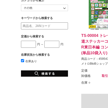
カテゴリから選ぶ
キーワードから検索する
TS-00004 
定価から検索する
道ステッカーコ
円 ～
円
R東日本編 コ
(単品10袋入り)
在庫状況から検索する
商品コード：459543
在庫あり
メトロBtoBショップ
定価
卸価格
取引
在庫 ○