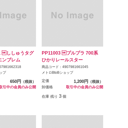
1 ししゅうタグ 
PP11003 プルプラ 700系
エンブレム
ひかりレールスター
981662318
商品コード：4907981661045
ョップ
メトロBtoBショップ
650円
定価
1,200円
（税抜）
（税抜）
取引中の会員のみ公開
卸価格
取引中の会員のみ公開
3
在庫 残り
個