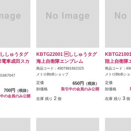
 ししゅうタグ 
KBTG22001 ししゅうタグ 
KBTG2100
0形電車成田スカ
海上自衛隊エンブレム
陸上自衛隊
商品コード：4907981662325
商品コード：4907
メトロBtoBショップ
メトロBtoBシ
1667047
定価
650円
定価
（税抜）
卸価格
取引中の会員のみ公開
卸価格
700円
（税抜）
中の会員のみ公開
2
3
在庫 残り
個
在庫 残り
個