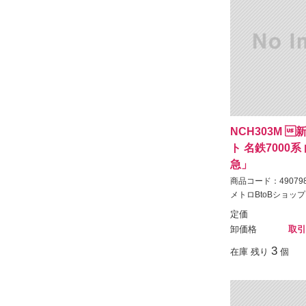
NCH303M 
ト 名鉄7000
急」
商品コード：490798
メトロBtoBショップ
定価
卸価格
取引
3
在庫 残り
個