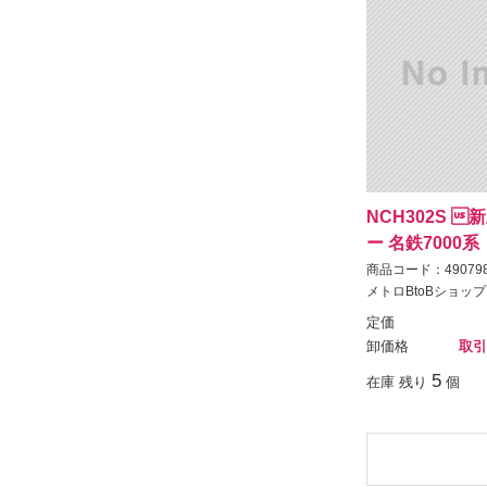
NCH302S 
ー 名鉄7000
商品コード：490798
メトロBtoBショップ
定価
卸価格
取引
5
在庫 残り
個