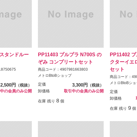
LEDスタンドルー
PP11403 プルプラ N700S の
PP11402 
ぞみ コンプリートセット
クターイエ
セット
8750675
商品コード：4907981663803
メトロBtoBショップ
商品コード：4907
メトロBtoBシ
2,500円
定価
3,300円
（税抜）
（税抜）
中の会員のみ公開
卸価格
取引中の会員のみ公開
定価
卸価格
8
在庫 残り
個
9
在庫 残り
個