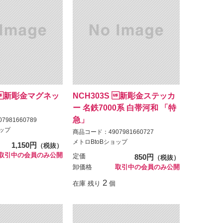
M 新彫金マグネッ
NCH303S 新彫金ステッカ
ー 名鉄7000系 白帯河和 「特
急」
981660789
ョップ
商品コード：4907981660727
メトロBtoBショップ
1,150円
（税抜）
取引中の会員のみ公開
定価
850円
（税抜）
卸価格
取引中の会員のみ公開
2
在庫 残り
個