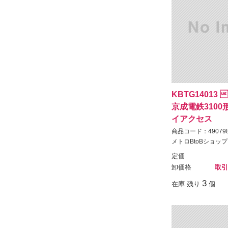
KBTG14013
京成電鉄310
イアクセス
商品コード：490798
メトロBtoBショップ
定価
卸価格
取引
3
在庫 残り
個