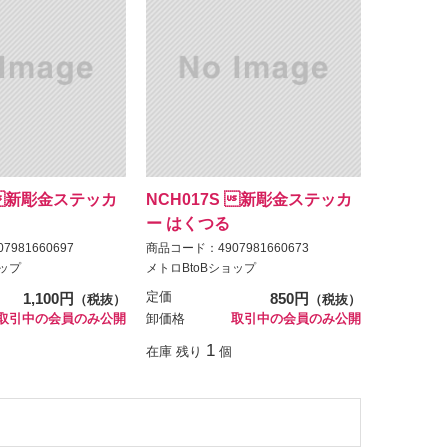
S 新彫金ステッカ
NCH017S 新彫金ステッカ
ー はくつる
981660697
商品コード：4907981660673
ョップ
メトロBtoBショップ
1,100円
定価
850円
（税抜）
（税抜）
取引中の会員のみ公開
卸価格
取引中の会員のみ公開
1
在庫 残り
個