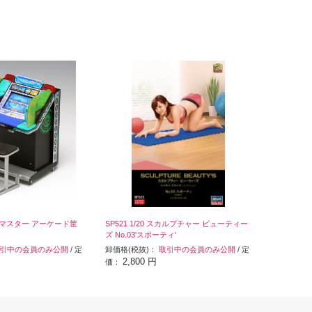
ドルマスター アーケード筐
SP521 1/20 スカルプチャー ビューティー
ズ No.03'スポーティ'
引中の会員のみ公開
/ 定
卸価格(税抜)：
取引中の会員のみ公開
/ 定
2,800 円
価：