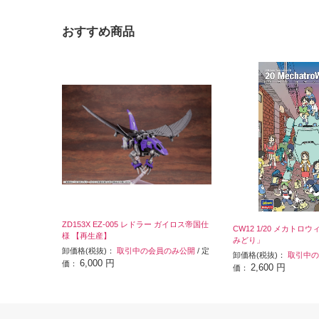
おすすめ商品
ZD153X EZ-005 レドラー ガイロス帝国仕
CW12 1/20 メカトロウ
様 【再生産】
みどり」
卸価格(税抜)：
取引中の会員のみ公開
/ 定
卸価格(税抜)：
取引中の
6,000 円
価：
2,600 円
価：