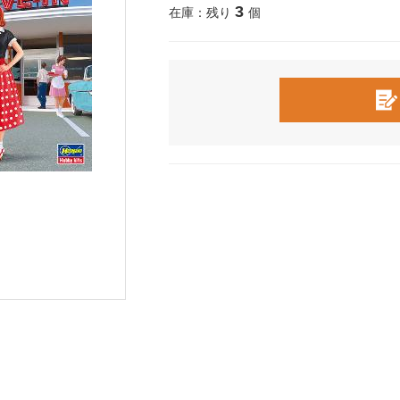
3
在庫：残り
個