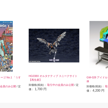
HG038X オルタナティブ スニークサイト
ィーゴ No.1 「うす
GM-028 アイ
【再生産】
体
卸価格(税抜)：
取引中の会員のみ公開
/ 定
会員のみ公開
/ 定
卸価格(税抜)：
取
1,700 円
価：
4,200 円
価：