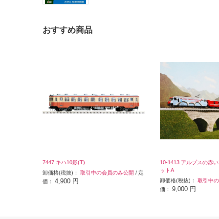
おすすめ商品
7447 キハ10形(T)
10-1413 アルプスの赤
ットA
卸価格(税抜)：
取引中の会員のみ公開
/ 定
4,900 円
卸価格(税抜)：
取引中の
価：
9,000 円
価：