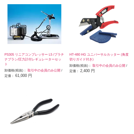
PS305 リニアコンプレッサー L5 /プラチ
HT-480 HG ユニバーサルカッター (角度
ナブラシ/圧力計付レギュレーターセッ
切りガイド付き)
ト
卸価格(税抜)：
取引中の会員のみ公開
/
卸価格(税抜)：
取引中の会員のみ公開
/
2,400 円
定価：
61,000 円
定価：