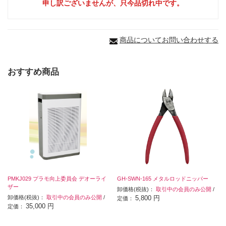
申し訳ございませんが、只今品切れ中です。
商品についてお問い合わせする
おすすめ商品
PMKJ029 プラモ向上委員会 デオーライ
GH-SWN-165 メタルロッドニッパー
ザー
卸価格(税抜)：
取引中の会員のみ公開
/
卸価格(税抜)：
取引中の会員のみ公開
/
5,800 円
定価：
35,000 円
定価：