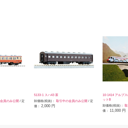
5133-1 スハ43 茶
10-1414 アル
ットB
会員のみ公開
/ 定
卸価格(税抜)：
取引中の会員のみ公開
/ 定
2,000 円
卸価格(税抜)：
取
価：
11,000 円
価：