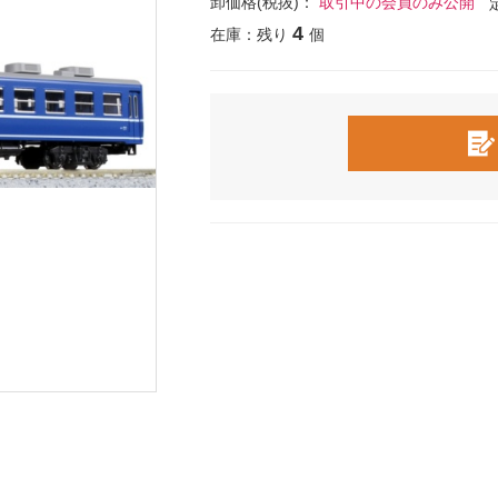
卸価格(税抜)：
取引中の会員のみ公開
4
在庫：残り
個