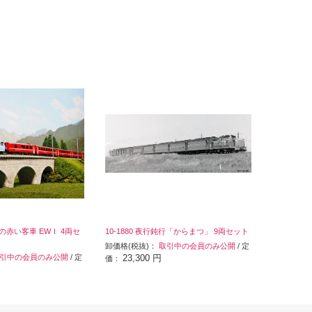
プスの赤い客車 EWⅠ 4両セ
10-1880 夜行鈍行「からまつ」 9両セット
卸価格(税抜)：
取引中の会員のみ公開
/ 定
引中の会員のみ公開
/ 定
23,300 円
価：