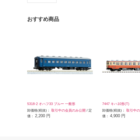
おすすめ商品
5318-2 オハフ33 ブルー 一般形
7447 キハ10形(T)
卸価格(税抜)：
取引中の会員のみ公開
/ 定
卸価格(税抜)：
取引中の
2,200 円
4,900 円
価：
価：