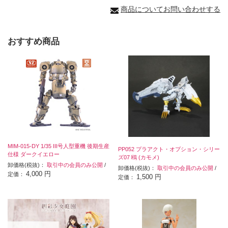
商品についてお問い合わせする
おすすめ商品
MIM-015-DY 1/35 III号人型重機 後期生産
PP052 プラアクト・オプション・シリー
仕様 ダークイエロー
ズ07 鴎 (カモメ)
卸価格(税抜)：
取引中の会員のみ公開
/
卸価格(税抜)：
取引中の会員のみ公開
/
4,000 円
定価：
1,500 円
定価：