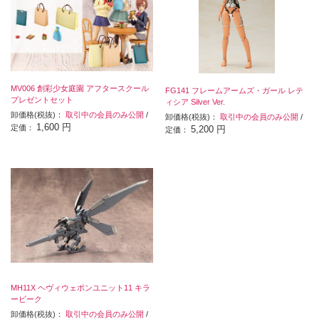
MV006 創彩少女庭園 アフタースクール
FG141 フレームアームズ・ガール レテ
プレゼントセット
ィシア Silver Ver.
卸価格(税抜)：
取引中の会員のみ公開
/
卸価格(税抜)：
取引中の会員のみ公開
/
1,600 円
定価：
5,200 円
定価：
MH11X ヘヴィウェポンユニット11 キラ
ービーク
卸価格(税抜)：
取引中の会員のみ公開
/