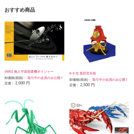
おすすめ商品
SW02 無人宇宙探査機ボイジャー
K-9 兜 黒田官兵衛
卸価格(税抜)：
取引中の会員のみ公開
/
卸価格(税抜)：
取引中の会員のみ公開
/
2,000 円
定価：
2,500 円
定価：