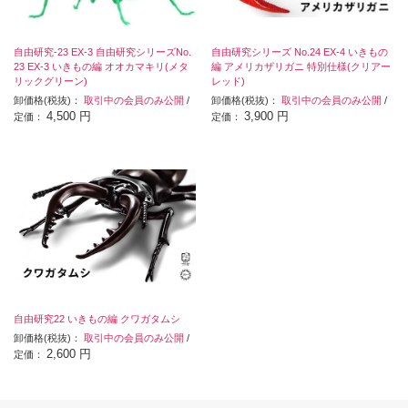
自由研究-23 EX-3 自由研究シリーズNo.
自由研究シリーズ No.24 EX-4 いきもの
23 EX-3 いきもの編 オオカマキリ(メタ
編 アメリカザリガニ 特別仕様(クリアー
リックグリーン)
レッド)
卸価格(税抜)：
取引中の会員のみ公開
/
卸価格(税抜)：
取引中の会員のみ公開
/
4,500 円
3,900 円
定価：
定価：
自由研究22 いきもの編 クワガタムシ
卸価格(税抜)：
取引中の会員のみ公開
/
2,600 円
定価：